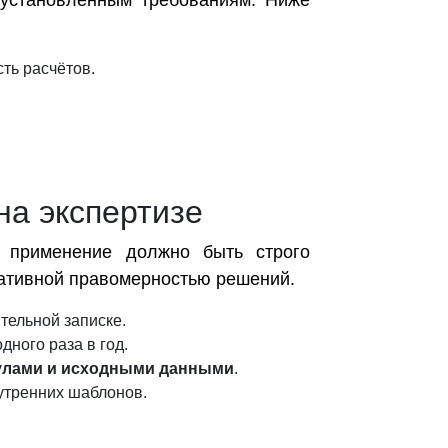
 установленным требованиям. Ниже
ть расчётов.
на экспертизе
х применение должно быть строго
ативной правомерностью решений.
тельной записке.
дного раза в год.
мулами и исходными данными
.
нутренних шаблонов.