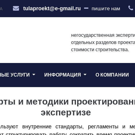
tulaproekt@e-gmail.ru
пишите нам
А
негосударственная эксперти
отдельных разделов проекта
стоимости строительства.
НЫЕ УСЛУГИ
ИНФОРМАЦИЯ
О КОМПАНИИ
рты и методики проектирован
экспертизе
льзуют внутренние стандарты, регламенты и ме
т структурировать работу, сократить время проект