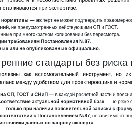
ет привести к несоответствию проектных решений
 сталкиваются при экспертизе.
е нормативы
— эксперт не может подтвердить правомернос
ений
, не предусмотренных действующими СП и ГОСТ.
енные при многократном копировании без пересмотра.
ции требованиям Постановления №87
.
нные или не опубликованные официально
.
тренние стандарты без риска 
полезны как вспомогательный инструмент, но и
аланс между удобством для проектировщика и норм
на СП, ГОСТ и СНиП
— в каждой расчетной части и поясни
соответствие актуальной нормативной базе
— не реже о
 — только при наличии пояснительной записки с фор
 соответствии с Постановлением №87
, независимо от в
источники данных по запросу эксперта
.