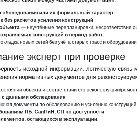
ической связи между частями документации.
о обследования или их формальный характер
.
к без расчётов усиления конструкций
.
объекта
— неучтённые перепланировки, несоответствие о
сохраняемых конструкций в период работ
.
окладка новых сетей без учёта старых трасс и оборудовани
ание эксперт при проверке
оверность исходной информации, логическую связь
менения нормативных документов для реконструируе
состоянии объекта и соответствии его реконструкции/ремонт
 с данными обследования
.
ключая документы по обследованию и усилению конструкций
бованиям ПБ, СанПиН, СП по доступности
.
элементов, остающихся в эксплуатации
.