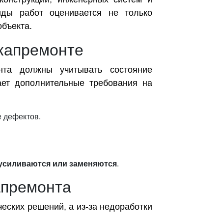
иды работ оценивается не только
объекта.
 капремонте
онта должны учитывать состояние
ает дополнительные требования на
е дефектов.
 усиливаются или заменяются
.
апремонта
ческих решений, а из-за недоработки