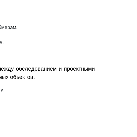
бмерам.
я.
 между обследованием и проектными
мых объектов.
у.
.